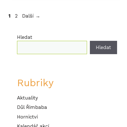
Stránka
Stránka
1
2
Další
→
Hledat
Hledat
Rubriky
Aktuality
Důl Řimbaba
Hornictví
Kalendář akcí